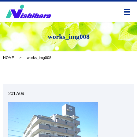
メ
works_img008
HOME
works_img008
2017/09