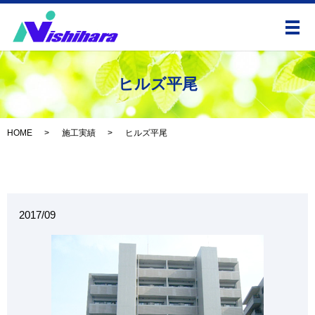
メ
ヒルズ平尾
HOME
施工実績
ヒルズ平尾
2017/09