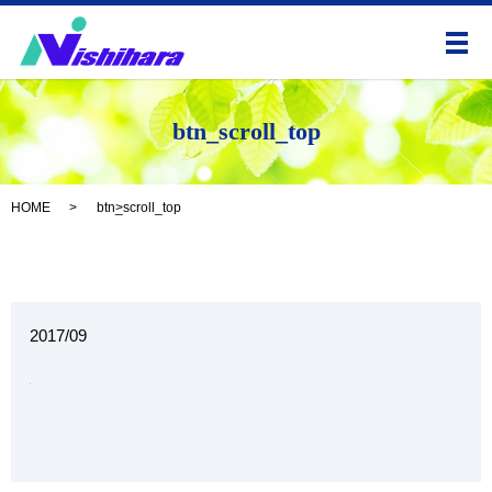
メ
btn_scroll_top
HOME
btn_scroll_top
2017/09