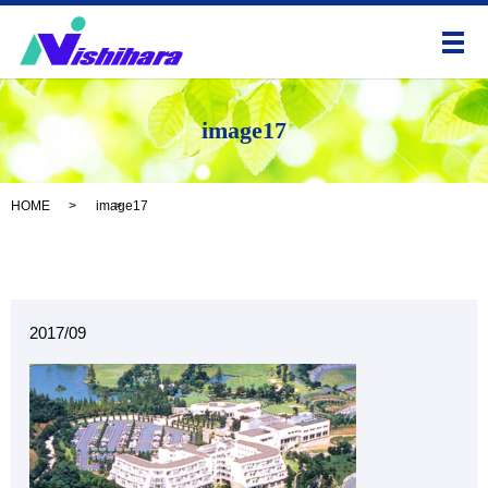
メ
image17
HOME
image17
2017/09